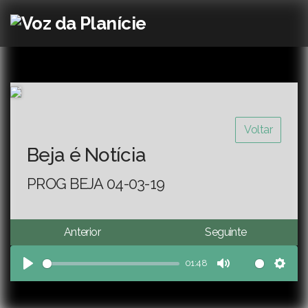
Voltar
Beja é Notícia
PROG BEJA 04-03-19
Anterior
Seguinte
01:48
Play
Mute
Sett