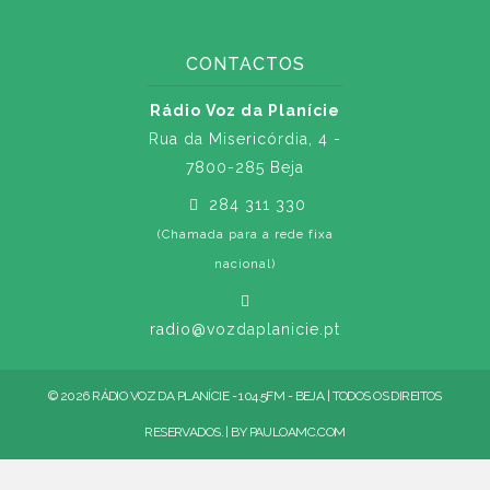
CONTACTOS
Rádio Voz da Planície
Rua da Misericórdia, 4 -
7800-285 Beja
284 311 330
(Chamada para a rede fixa
nacional)
radio@vozdaplanicie.pt
© 2026 RÁDIO VOZ DA PLANÍCIE - 104.5FM - BEJA | TODOS OS DIREITOS
RESERVADOS. | BY
PAULOAMC.COM