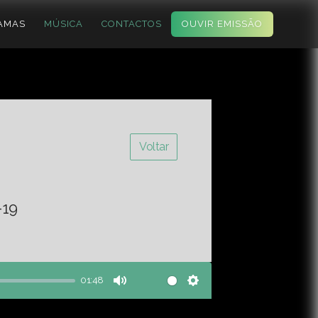
AMAS
MÚSICA
CONTACTOS
OUVIR EMISSÃO
Voltar
-19
01:48
Mute
Settings