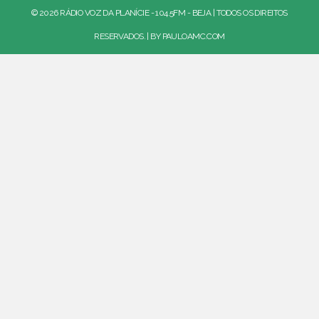
© 2026 RÁDIO VOZ DA PLANÍCIE - 104.5FM - BEJA | TODOS OS DIREITOS
RESERVADOS. | BY
PAULOAMC.COM