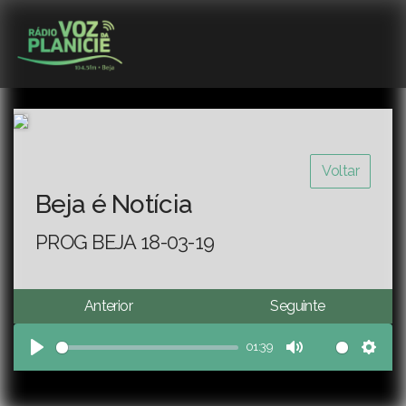
Voltar
Beja é Notícia
PROG BEJA 18-03-19
Anterior
Seguinte
01:39
Play
Mute
Sett