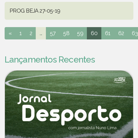
PROG BEJA 27-05-19
«
1
2
...
57
58
59
60
61
62
63
Lançamentos Recentes