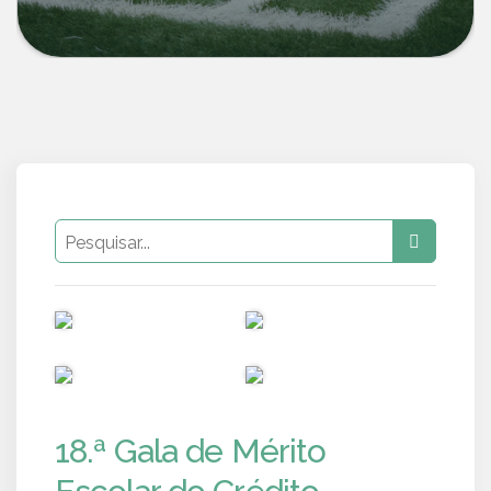
PUB
PUB
PUB
PUB
18.ª Gala de Mérito