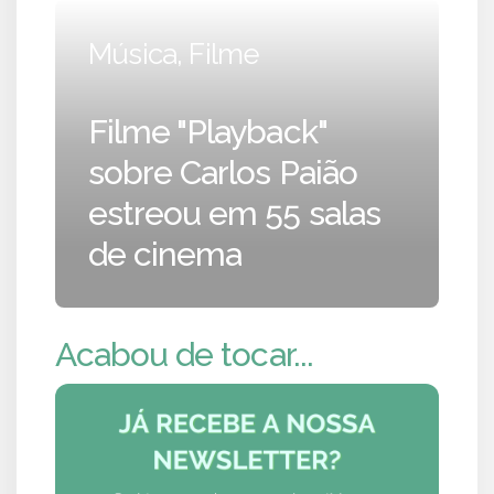
Música, Filme
Filme "Playback"
sobre Carlos Paião
estreou em 55 salas
de cinema
Acabou de tocar...