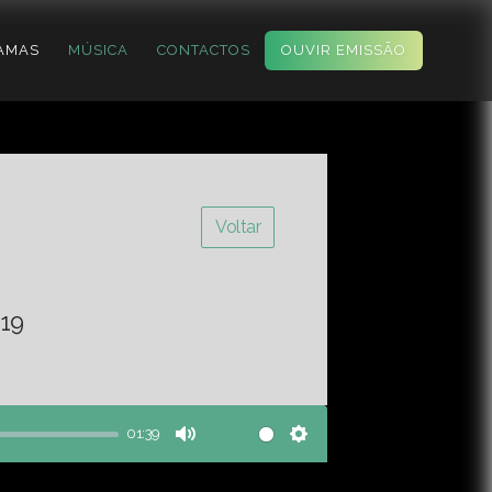
AMAS
MÚSICA
CONTACTOS
OUVIR EMISSÃO
Voltar
19
01:39
Mute
Settings