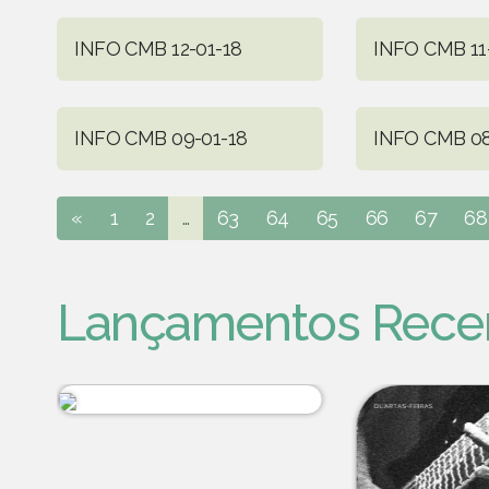
INFO CMB 12-01-18
INFO CMB 11
INFO CMB 09-01-18
INFO CMB 08
«
1
2
...
63
64
65
66
67
68
Lançamentos Rece