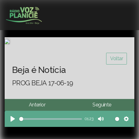
Voltar
Beja é Notícia
PROG BEJA 17-06-19
Anterior
Seguinte
01:23
Play
Mute
Sett