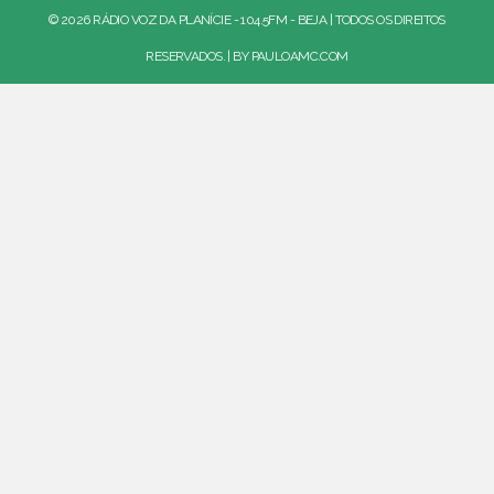
© 2026 RÁDIO VOZ DA PLANÍCIE - 104.5FM - BEJA | TODOS OS DIREITOS
RESERVADOS. | BY
PAULOAMC.COM