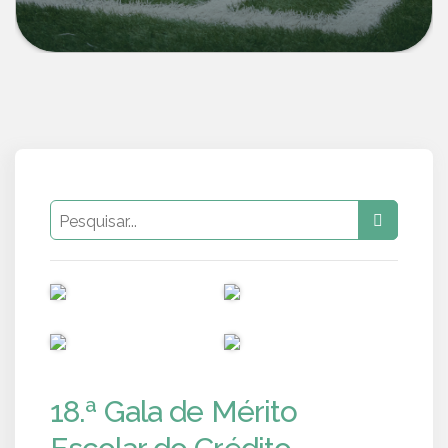
PUB
PUB
PUB
PUB
18.ª Gala de Mérito