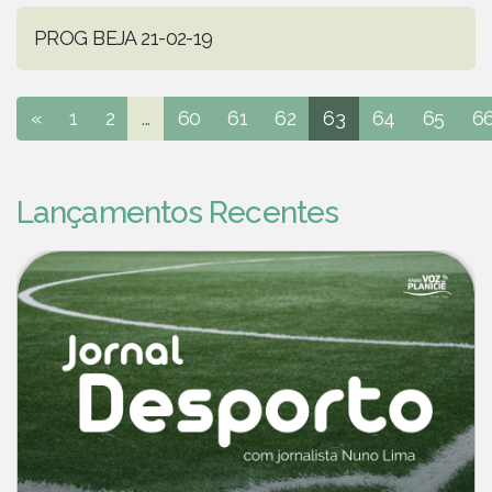
PROG BEJA 21-02-19
«
1
2
...
60
61
62
63
64
65
6
Lançamentos Recentes