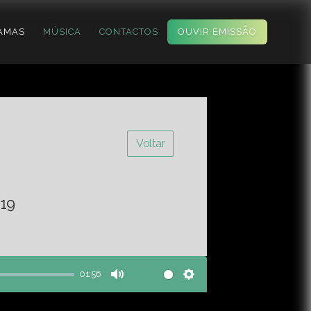
AMAS
MÚSICA
CONTACTOS
OUVIR EMISSÃO
Voltar
19
01:56
Mute
Settings