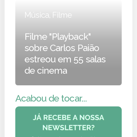
Música, Filme
Filme "Playback"
sobre Carlos Paião
estreou em 55 salas
de cinema
Acabou de tocar...