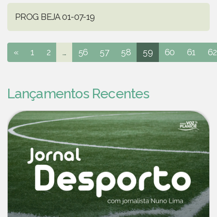
PROG BEJA 01-07-19
«
1
2
...
56
57
58
59
60
61
62
Lançamentos Recentes