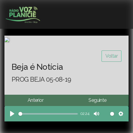
Voltar
Beja é Notícia
PROG BEJA 05-08-19
Anterior
Seguinte
02:24
Play
Mute
Sett