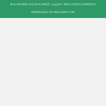
© 2026 RÁDIO VOZ DA PLANÍCIE - 104.5FM - BEJA | TODOS OS DIREITOS
RESERVADOS. | BY
PAULOAMC.COM