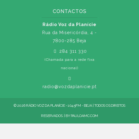
CONTACTOS
Rádio Voz da Planície
Rua da Misericórdia, 4 -
7800-285 Beja
284 311 330
(Chamada para a rede fixa
nacional)
radio@vozdaplanicie.pt
© 2026 RÁDIO VOZ DA PLANÍCIE - 104.5FM - BEJA | TODOS OS DIREITOS
RESERVADOS. | BY
PAULOAMC.COM