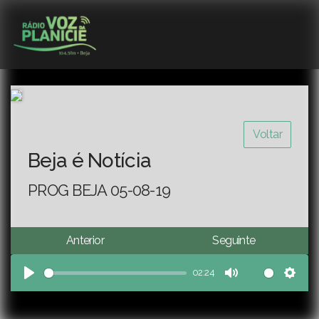
Voltar
Beja é Notícia
PROG BEJA 05-08-19
Anterior
Seguinte
02:24
Play
Mute
Sett