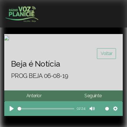
Voltar
Beja é Notícia
PROG BEJA 06-08-19
Anterior
Seguinte
02:24
Play
Mute
Sett