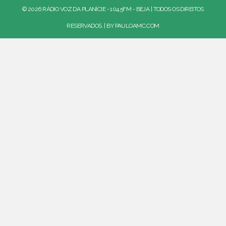
© 2026 RÁDIO VOZ DA PLANÍCIE - 104.5FM - BEJA | TODOS OS DIREITOS
RESERVADOS. | BY
PAULOAMC.COM