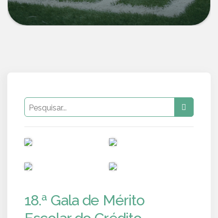
PUB
PUB
PUB
PUB
18.ª Gala de Mérito