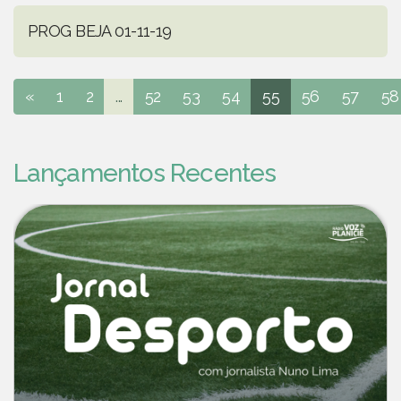
PROG BEJA 01-11-19
«
1
2
...
52
53
54
55
56
57
58
Lançamentos Recentes