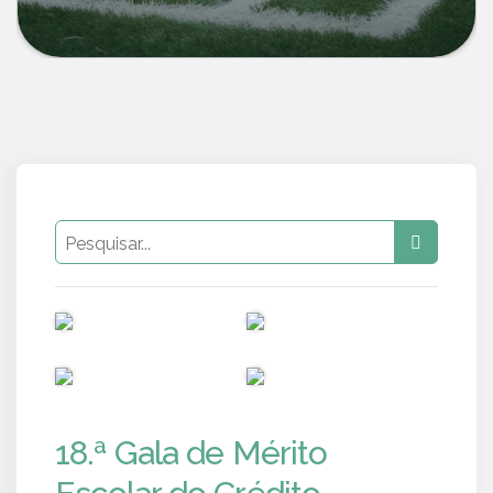
PUB
PUB
PUB
PUB
18.ª Gala de Mérito