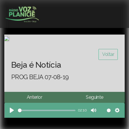
Voltar
Beja é Notícia
PROG BEJA 07-08-19
Anterior
Seguinte
02:10
Play
Mute
Sett