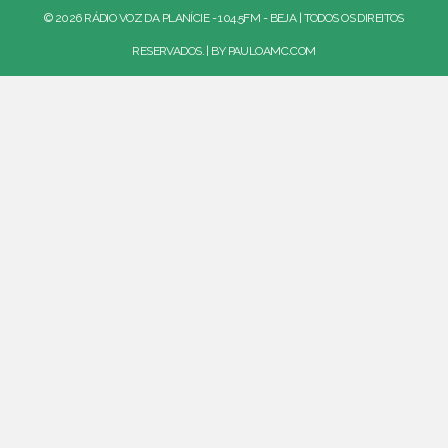
© 2026 RÁDIO VOZ DA PLANÍCIE - 104.5FM - BEJA | TODOS OS DIREITOS
RESERVADOS. | BY
PAULOAMC.COM