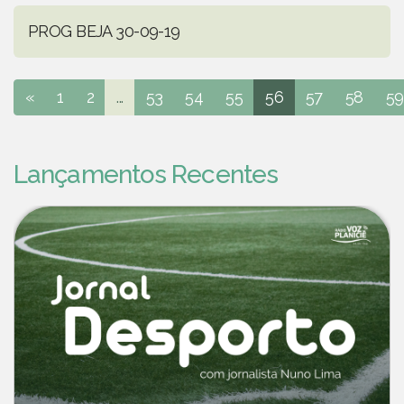
PROG BEJA 30-09-19
«
1
2
...
53
54
55
56
57
58
59
Lançamentos Recentes