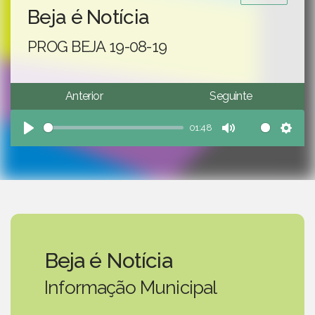
Beja é Notícia
PROG BEJA 19-08-19
Anterior
Seguinte
01:48
Play
Mute
Sett
Beja é Notícia
Informação Municipal