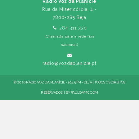
Rádio Voz da Planície
Rua da Misericórdia, 4 -
7800-285 Beja
284 311 330
(Chamada para a rede fixa
nacional)
radio@vozdaplanicie.pt
© 2026 RÁDIO VOZ DA PLANÍCIE - 104.5FM - BEJA | TODOS OS DIREITOS
RESERVADOS. | BY
PAULOAMC.COM