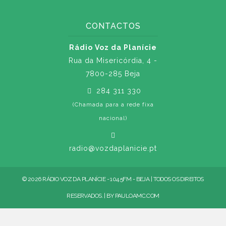
CONTACTOS
Rádio Voz da Planície
Rua da Misericórdia, 4 -
7800-285 Beja
284 311 330
(Chamada para a rede fixa
nacional)
radio@vozdaplanicie.pt
© 2026 RÁDIO VOZ DA PLANÍCIE - 104.5FM - BEJA | TODOS OS DIREITOS
RESERVADOS. | BY
PAULOAMC.COM