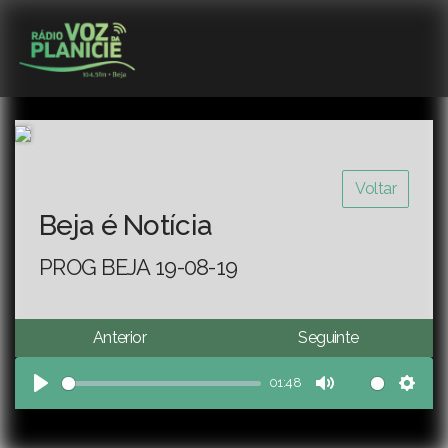
Voltar
Beja é Notícia
PROG BEJA 19-08-19
Anterior
Seguinte
01:48
Play
Mute
Sett