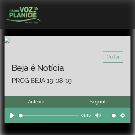
Voltar
Beja é Notícia
PROG BEJA 19-08-19
Anterior
Seguinte
01:48
Play
Mute
Sett