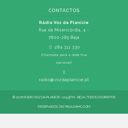
CONTACTOS
Rádio Voz da Planície
Rua da Misericórdia, 4 -
7800-285 Beja
284 311 330
(Chamada para a rede fixa
nacional)
radio@vozdaplanicie.pt
© 2026 RÁDIO VOZ DA PLANÍCIE - 104.5FM - BEJA | TODOS OS DIREITOS
RESERVADOS. | BY
PAULOAMC.COM