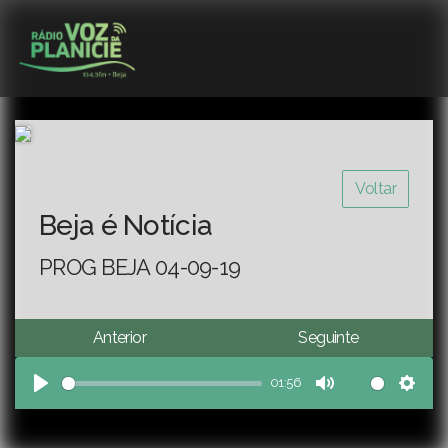
Voltar
Beja é Notícia
PROG BEJA 04-09-19
Anterior
Seguinte
01:56
Play
Mute
Sett