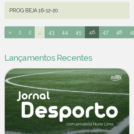
PROG BEJA 16-12-20
«
1
2
...
43
44
45
46
47
48
4
Lançamentos Recentes