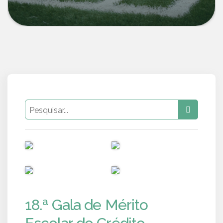
PUB
PUB
PUB
PUB
18.ª Gala de Mérito