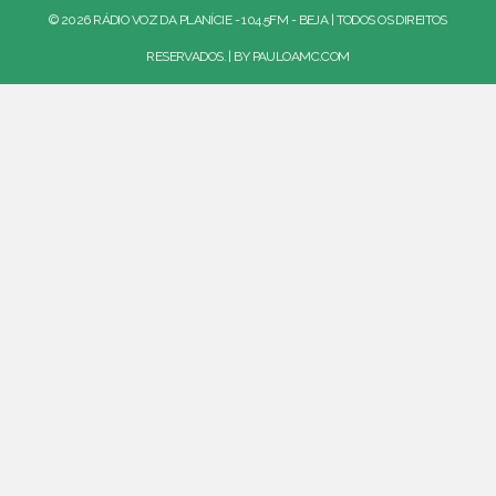
© 2026 RÁDIO VOZ DA PLANÍCIE - 104.5FM - BEJA | TODOS OS DIREITOS
RESERVADOS. | BY
PAULOAMC.COM