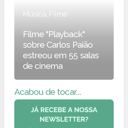
Música, Filme
Filme "Playback"
sobre Carlos Paião
estreou em 55 salas
de cinema
Acabou de tocar...