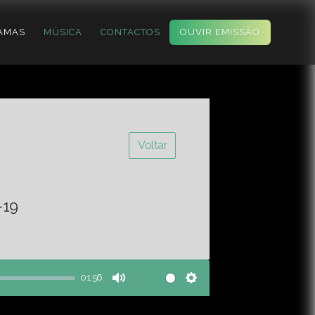
AMAS
MÚSICA
CONTACTOS
OUVIR EMISSÃO
Voltar
-19
01:56
Mute
Settings