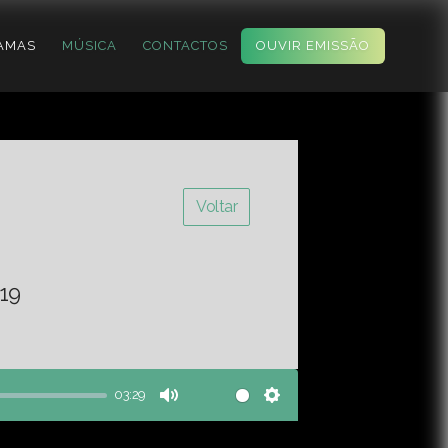
AMAS
MÚSICA
CONTACTOS
OUVIR EMISSÃO
Voltar
19
03:29
Mute
Settings