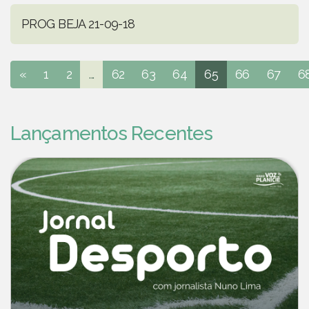
PROG BEJA 21-09-18
«
1
2
...
62
63
64
65
66
67
6
Lançamentos Recentes