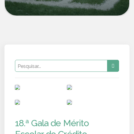
PUB
PUB
PUB
PUB
18.ª Gala de Mérito