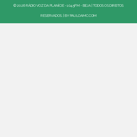
© 2026 RÁDIO VOZ DA PLANÍCIE - 104.5FM - BEJA | TODOS OS DIREITOS
RESERVADOS. | BY
PAULOAMC.COM