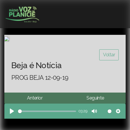
Voltar
Beja é Notícia
PROG BEJA 12-09-19
Anterior
Seguinte
03:29
Play
Mute
Sett