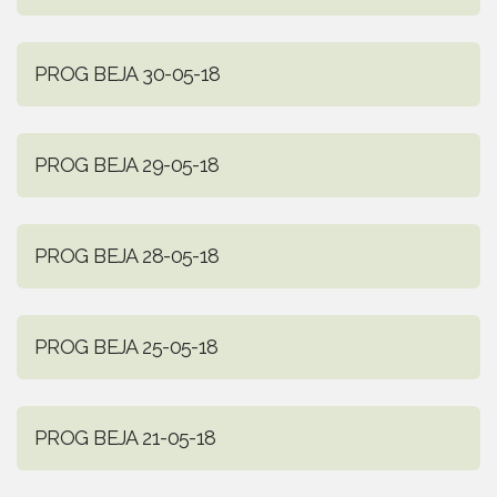
PROG BEJA 30-05-18
PROG BEJA 29-05-18
PROG BEJA 28-05-18
PROG BEJA 25-05-18
PROG BEJA 21-05-18