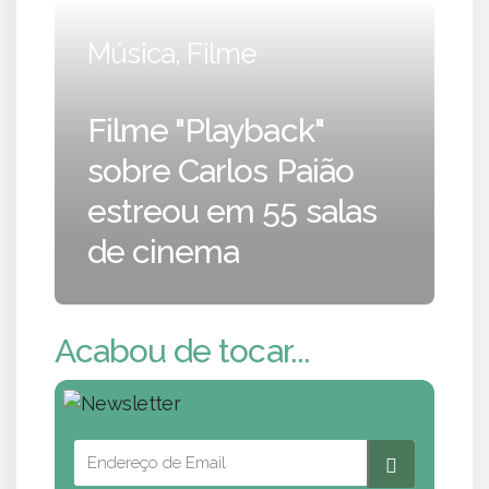
Música, Filme
Filme "Playback"
sobre Carlos Paião
estreou em 55 salas
de cinema
Acabou de tocar...