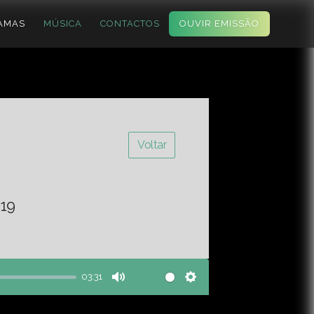
AMAS
MÚSICA
CONTACTOS
OUVIR EMISSÃO
Voltar
19
03:31
Mute
Settings