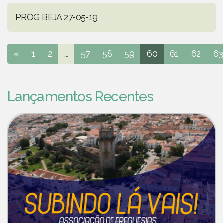
PROG BEJA 27-05-19
«
1
2
...
57
58
59
60
61
62
63
Lançamentos Recentes