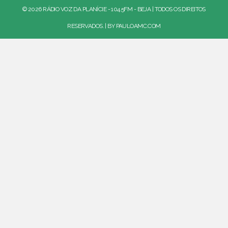
© 2026 RÁDIO VOZ DA PLANÍCIE - 104.5FM - BEJA | TODOS OS DIREITOS
RESERVADOS. | BY
PAULOAMC.COM