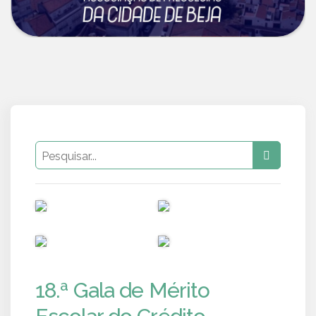
PUB
PUB
PUB
PUB
18.ª Gala de Mérito