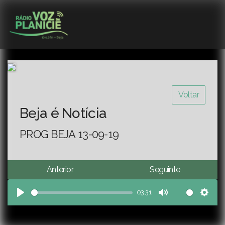
Voltar
Beja é Notícia
PROG BEJA 13-09-19
Anterior
Seguinte
03:31
Play
Mute
Sett