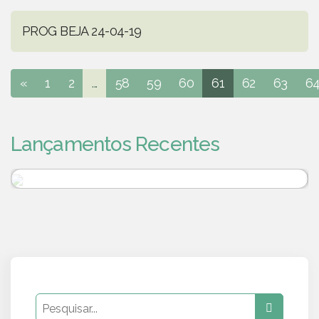
PROG BEJA 24-04-19
«
1
2
...
58
59
60
61
62
63
6
Lançamentos Recentes