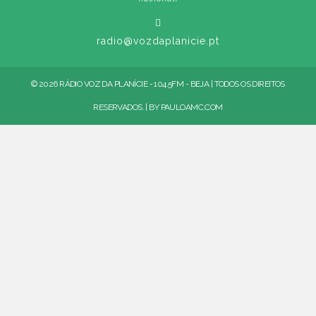
radio@vozdaplanicie.pt
© 2026 RÁDIO VOZ DA PLANÍCIE - 104.5FM - BEJA | TODOS OS DIREITOS
RESERVADOS. | BY
PAULOAMC.COM