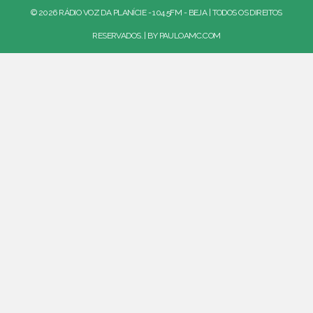
© 2026 RÁDIO VOZ DA PLANÍCIE - 104.5FM - BEJA | TODOS OS DIREITOS
RESERVADOS. | BY
PAULOAMC.COM