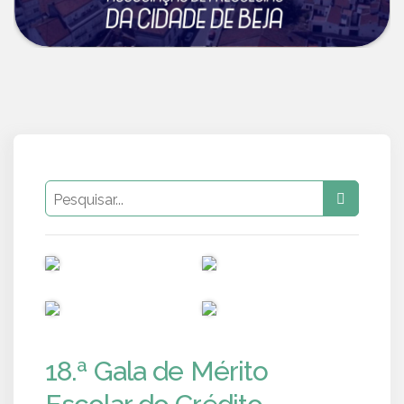
PUB
PUB
PUB
PUB
18.ª Gala de Mérito