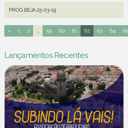
PROG BEJA 25-03-19
«
1
2
...
59
60
61
62
63
64
6
Lançamentos Recentes