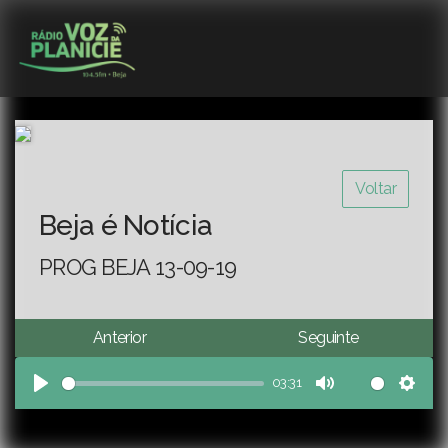
Voltar
Beja é Notícia
PROG BEJA 13-09-19
Anterior
Seguinte
03:31
Play
Mute
Sett