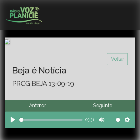
Voltar
Beja é Notícia
PROG BEJA 13-09-19
Anterior
Seguinte
03:31
Play
Mute
Sett