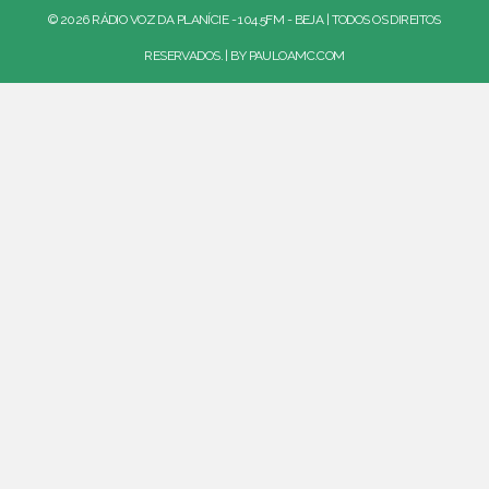
© 2026 RÁDIO VOZ DA PLANÍCIE - 104.5FM - BEJA | TODOS OS DIREITOS
RESERVADOS. | BY
PAULOAMC.COM