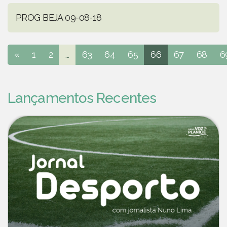
PROG BEJA 09-08-18
«
1
2
...
63
64
65
66
67
68
6
Lançamentos Recentes