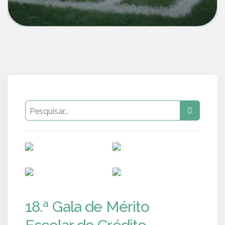
PUB
PUB
PUB
PUB
18.ª Gala de Mérito