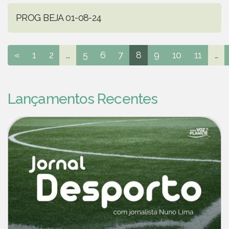
PROG BEJA 01-08-24
«
1
2
...
5
6
7
8
9
10
11
...
Lançamentos Recentes