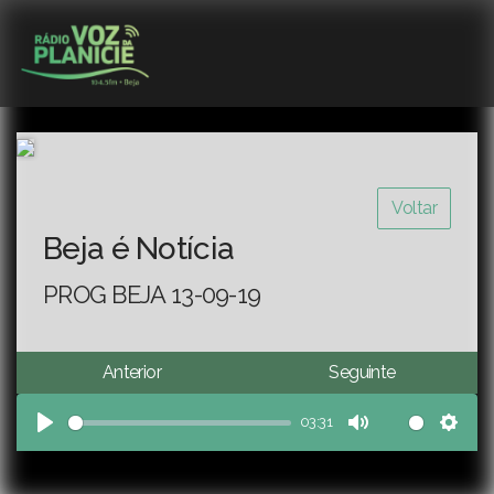
Voltar
Beja é Notícia
PROG BEJA 13-09-19
Anterior
Seguinte
03:31
Play
Mute
Sett