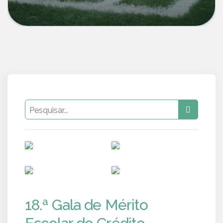
PUB
PUB
PUB
PUB
18.ª Gala de Mérito