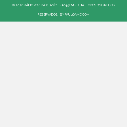
© 2026 RÁDIO VOZ DA PLANÍCIE - 104.5FM - BEJA | TODOS OS DIREITOS
RESERVADOS. | BY
PAULOAMC.COM