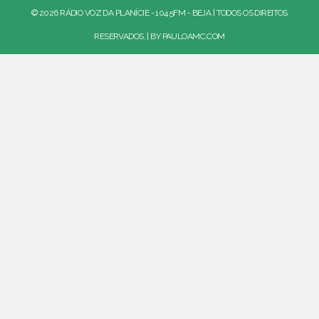
© 2026 RÁDIO VOZ DA PLANÍCIE - 104.5FM - BEJA | TODOS OS DIREITOS
RESERVADOS. | BY
PAULOAMC.COM