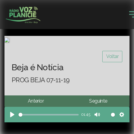
Voltar
Beja é Notícia
PROG BEJA 07-11-19
Anterior
Seguinte
01:45
Play
Mute
Sett