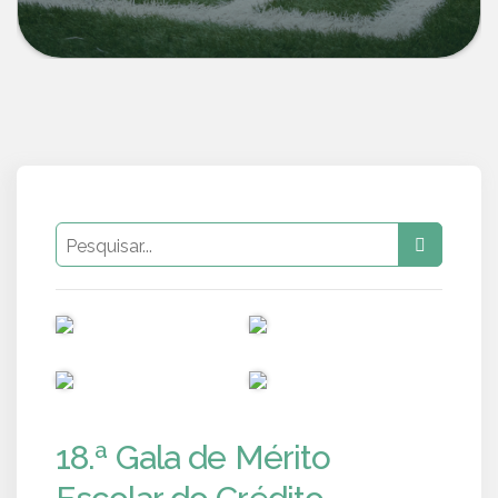
PUB
PUB
PUB
PUB
18.ª Gala de Mérito