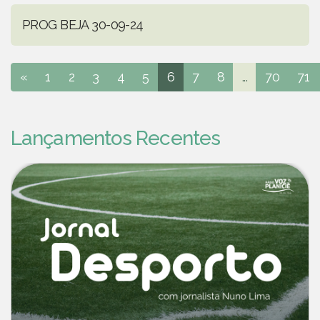
PROG BEJA 30-09-24
«
1
2
3
4
5
6
7
8
...
70
71
Lançamentos Recentes