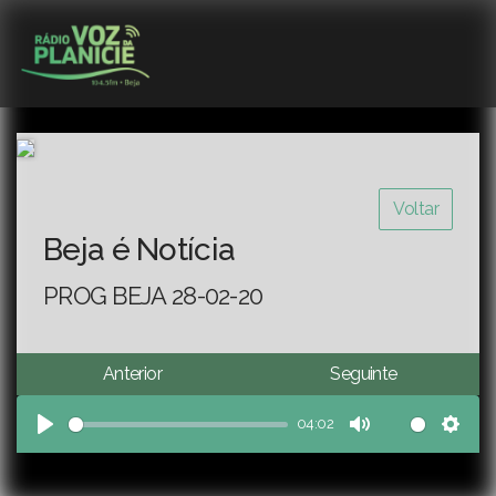
Voltar
Beja é Notícia
PROG BEJA 28-02-20
Anterior
Seguinte
04:02
Play
Mute
Sett