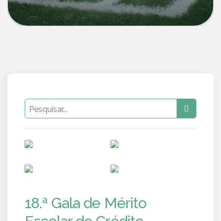
PUB
PUB
PUB
PUB
18.ª Gala de Mérito