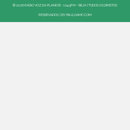
© 2026 RÁDIO VOZ DA PLANÍCIE - 104.5FM - BEJA | TODOS OS DIREITOS
RESERVADOS. | BY
PAULOAMC.COM