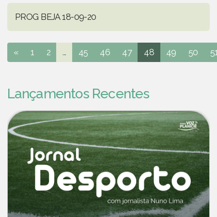
PROG BEJA 18-09-20
«
1
2
...
45
46
47
48
49
50
5
Lançamentos Recentes