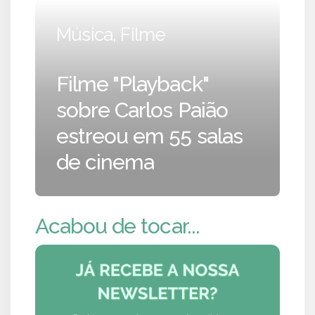
Música, Filme
Filme "Playback"
sobre Carlos Paião
estreou em 55 salas
de cinema
Acabou de tocar...