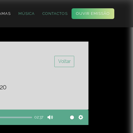
AMAS
MÚSICA
CONTACTOS
OUVIR EMISSÃO
Voltar
20
02:37
Mute
Settings