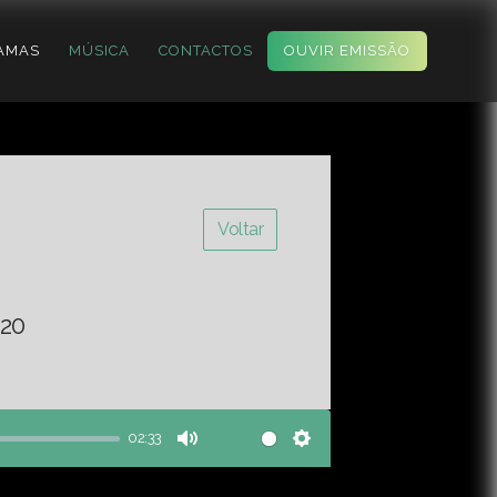
AMAS
MÚSICA
CONTACTOS
OUVIR EMISSÃO
Voltar
-20
02:33
Mute
Settings