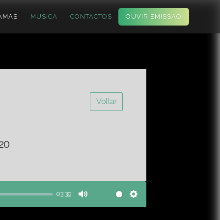
AMAS
MÚSICA
CONTACTOS
OUVIR EMISSÃO
Voltar
20
03:39
Mute
Settings