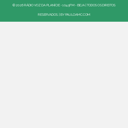
© 2026 RÁDIO VOZ DA PLANÍCIE - 104.5FM - BEJA | TODOS OS DIREITOS
RESERVADOS. | BY
PAULOAMC.COM