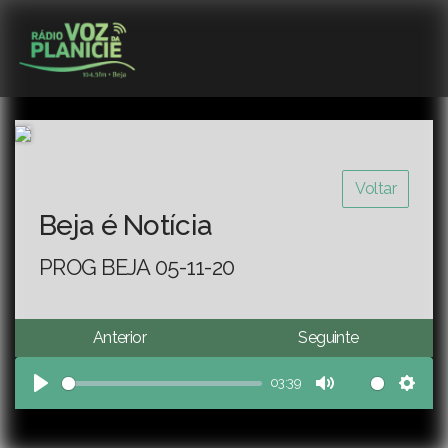
Voltar
Beja é Notícia
PROG BEJA 05-11-20
Anterior
Seguinte
03:39
Play
Mute
Sett