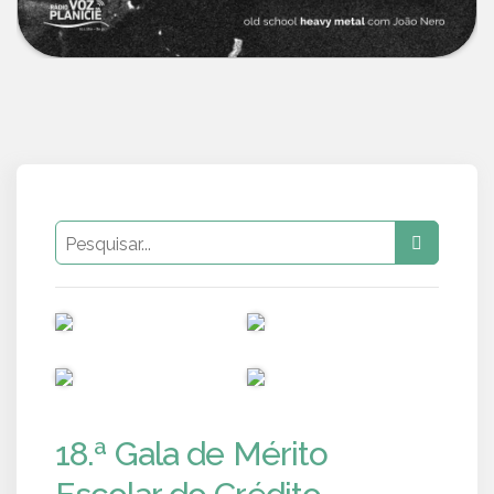
PUB
PUB
PUB
PUB
18.ª Gala de Mérito