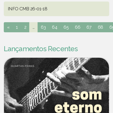
INFO CMB 26-01-18
«
1
2
...
63
64
65
66
67
68
6
Lançamentos Recentes