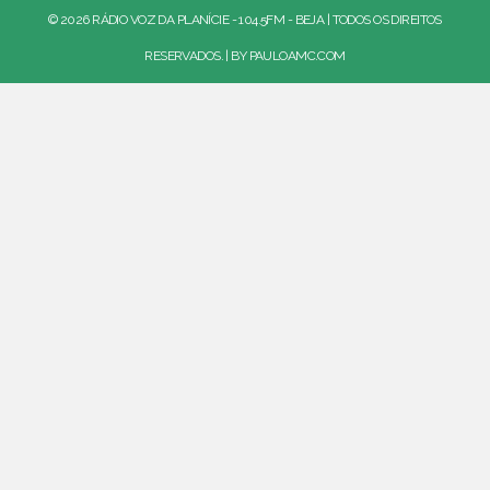
© 2026 RÁDIO VOZ DA PLANÍCIE - 104.5FM - BEJA | TODOS OS DIREITOS
RESERVADOS. | BY
PAULOAMC.COM