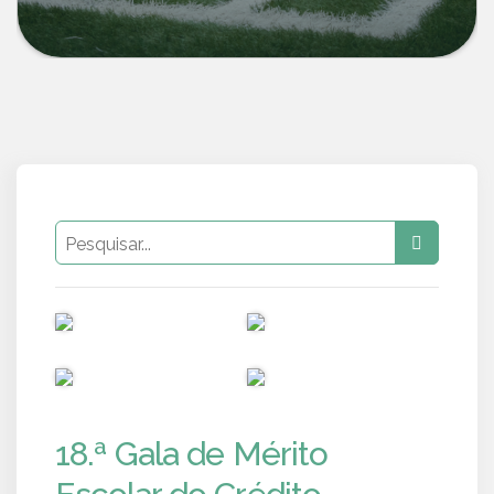
PUB
PUB
PUB
PUB
18.ª Gala de Mérito