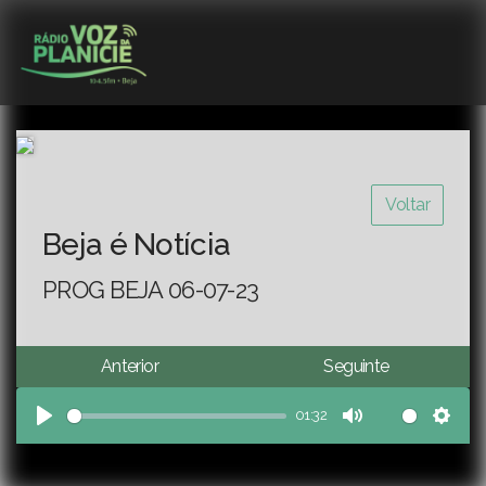
Voltar
Beja é Notícia
PROG BEJA 06-07-23
Anterior
Seguinte
01:32
Play
Mute
Sett