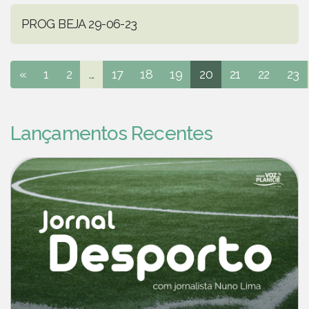
PROG BEJA 29-06-23
«
1
2
...
17
18
19
20
21
22
23
Lançamentos Recentes