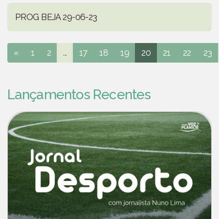
PROG BEJA 29-06-23
«
1
2
...
17
18
19
20
21
22
23
Lançamentos Recentes