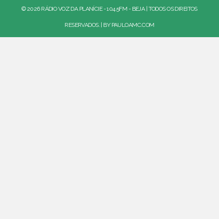
© 2026 RÁDIO VOZ DA PLANÍCIE - 104.5FM - BEJA | TODOS OS DIREITOS
RESERVADOS. | BY
PAULOAMC.COM