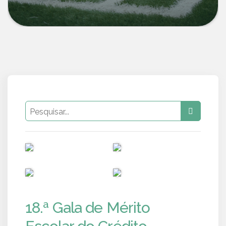
PUB
PUB
PUB
PUB
18.ª Gala de Mérito