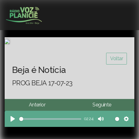
Voltar
Beja é Notícia
PROG BEJA 17-07-23
Anterior
Seguinte
02:24
Play
Mute
Sett