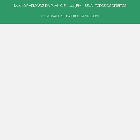
© 2026 RÁDIO VOZ DA PLANÍCIE - 104.5FM - BEJA | TODOS OS DIREITOS
RESERVADOS. | BY
PAULOAMC.COM