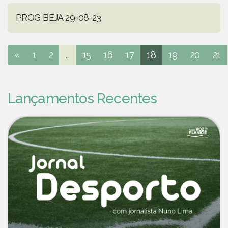
PROG BEJA 29-08-23
«
1
2
...
15
16
17
18
19
20
21
Lançamentos Recentes