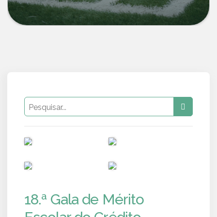
PUB
PUB
PUB
PUB
18.ª Gala de Mérito