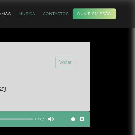
AMAS
MÚSICA
CONTACTOS
OUVIR EMISSÃO
Voltar
23
01:27
Mute
Settings