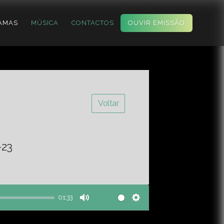
AMAS
MÚSICA
CONTACTOS
OUVIR EMISSÃO
Voltar
-23
01:33
Mute
Settings