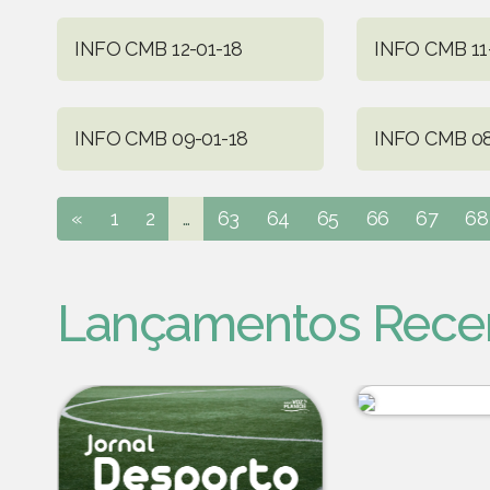
INFO CMB 12-01-18
INFO CMB 11
INFO CMB 09-01-18
INFO CMB 08
«
1
2
...
63
64
65
66
67
68
Lançamentos Rece