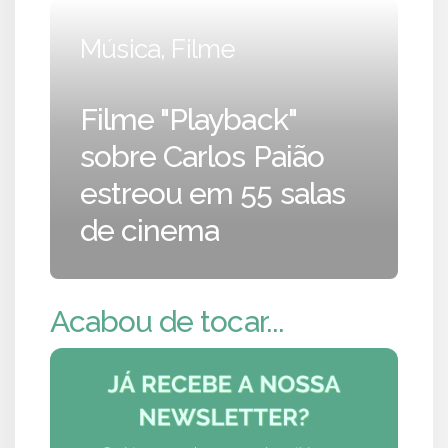
Música, Filme
Filme "Playback"
sobre Carlos Paião
estreou em 55 salas
de cinema
Acabou de tocar...