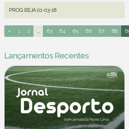
PROG BEJA 01-03-18
«
1
2
...
63
64
65
66
67
68
6
Lançamentos Recentes