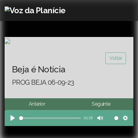
Voltar
Beja é Notícia
PROG BEJA 06-09-23
Anterior
Seguinte
01:18
Play
Mute
Sett