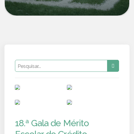
PUB
PUB
PUB
PUB
18.ª Gala de Mérito