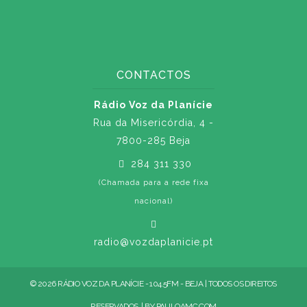
CONTACTOS
Rádio Voz da Planície
Rua da Misericórdia, 4 -
7800-285 Beja
284 311 330
(Chamada para a rede fixa
nacional)
radio@vozdaplanicie.pt
© 2026 RÁDIO VOZ DA PLANÍCIE - 104.5FM - BEJA | TODOS OS DIREITOS
RESERVADOS. | BY
PAULOAMC.COM