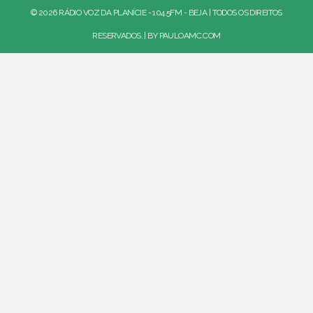
© 2026 RÁDIO VOZ DA PLANÍCIE - 104.5FM - BEJA | TODOS OS DIREITOS
RESERVADOS. | BY
PAULOAMC.COM