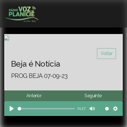
Voltar
Beja é Notícia
PROG BEJA 07-09-23
Anterior
Seguinte
01:27
Play
Mute
Sett