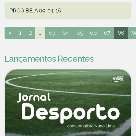
PROG BEJA 09-04-18
«
1
2
...
63
64
65
66
67
68
6
Lançamentos Recentes