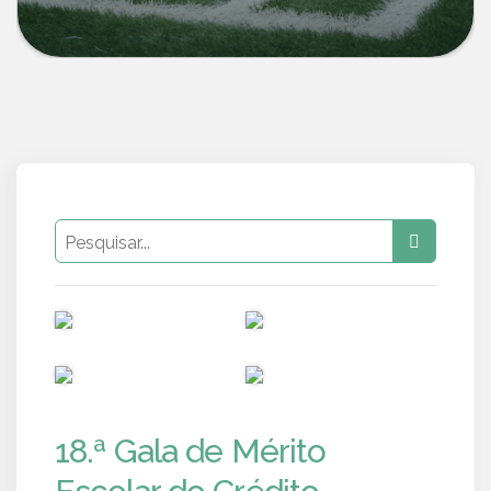
PUB
PUB
PUB
PUB
18.ª Gala de Mérito