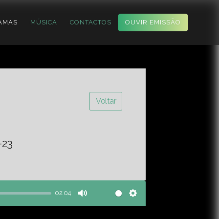
AMAS
MÚSICA
CONTACTOS
OUVIR EMISSÃO
Voltar
-23
02:04
Mute
Settings