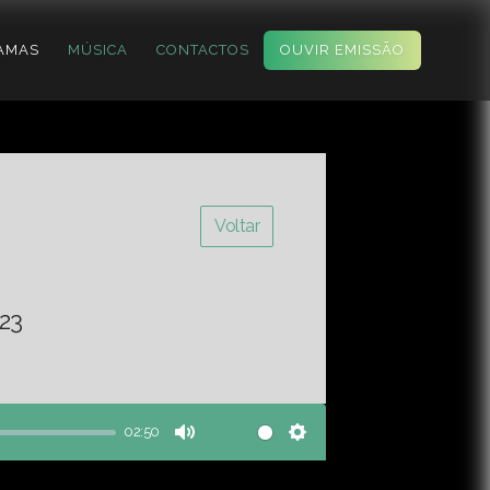
AMAS
MÚSICA
CONTACTOS
OUVIR EMISSÃO
Voltar
23
02:50
Mute
Settings