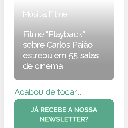
Música, Filme
Filme "Playback"
sobre Carlos Paião
estreou em 55 salas
de cinema
Acabou de tocar...