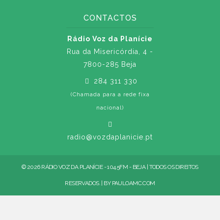
CONTACTOS
Rádio Voz da Planície
Rua da Misericórdia, 4 -
7800-285 Beja
284 311 330
(Chamada para a rede fixa
nacional)
radio@vozdaplanicie.pt
© 2026 RÁDIO VOZ DA PLANÍCIE - 104.5FM - BEJA | TODOS OS DIREITOS
RESERVADOS. | BY
PAULOAMC.COM