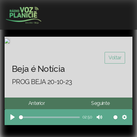
Voltar
Beja é Notícia
PROG BEJA 20-10-23
Anterior
Seguinte
02:50
Play
Mute
Sett