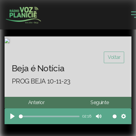
Voltar
Beja é Notícia
PROG BEJA 10-11-23
Anterior
Seguinte
02:18
Play
Mute
Sett