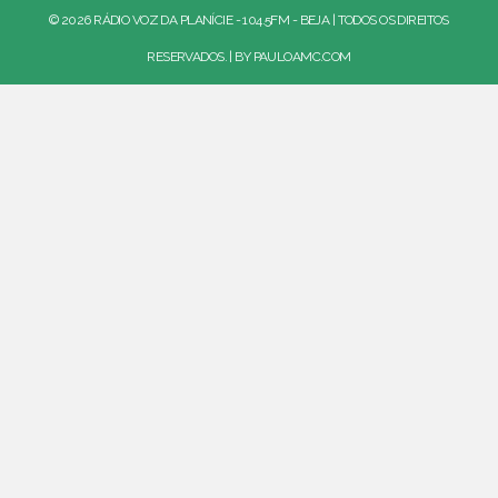
© 2026 RÁDIO VOZ DA PLANÍCIE - 104.5FM - BEJA | TODOS OS DIREITOS
RESERVADOS. | BY
PAULOAMC.COM