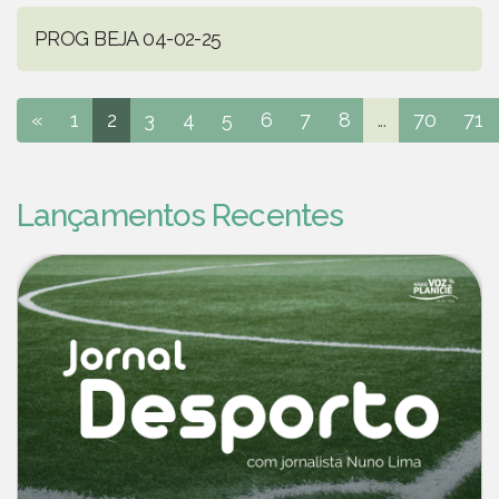
PROG BEJA 04-02-25
«
1
2
3
4
5
6
7
8
...
70
71
Lançamentos Recentes