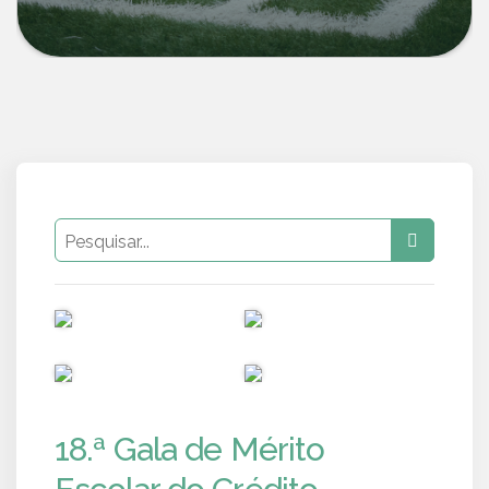
PUB
PUB
PUB
PUB
18.ª Gala de Mérito