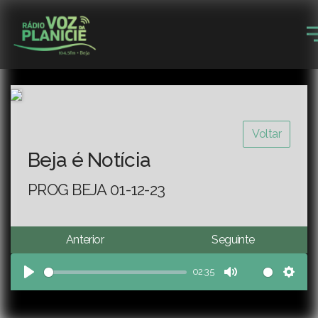
Voltar
Beja é Notícia
PROG BEJA 01-12-23
Anterior
Seguinte
02:35
Play
Mute
Sett