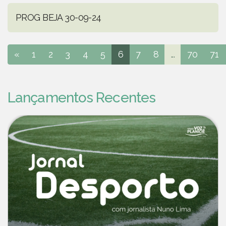
PROG BEJA 30-09-24
«
1
2
3
4
5
6
7
8
...
70
71
Lançamentos Recentes