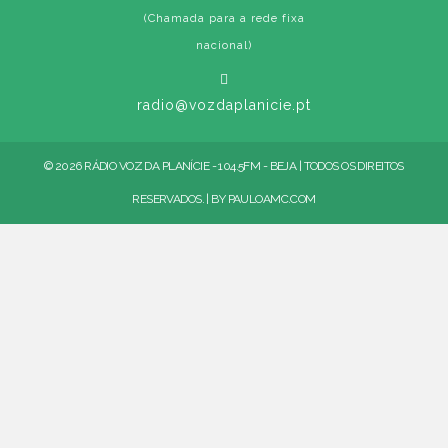
(Chamada para a rede fixa
nacional)
radio@vozdaplanicie.pt
© 2026 RÁDIO VOZ DA PLANÍCIE - 104.5FM - BEJA | TODOS OS DIREITOS
RESERVADOS. | BY
PAULOAMC.COM