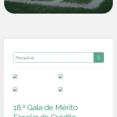
PUB
PUB
PUB
PUB
18.ª Gala de Mérito