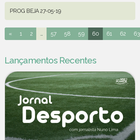
PROG BEJA 27-05-19
«
1
2
...
57
58
59
60
61
62
63
Lançamentos Recentes