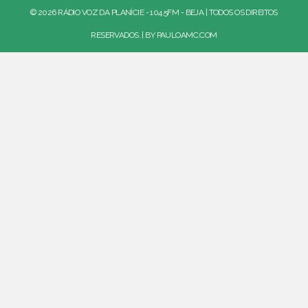
© 2026 RÁDIO VOZ DA PLANÍCIE - 104.5FM - BEJA | TODOS OS DIREITOS
RESERVADOS. | BY
PAULOAMC.COM