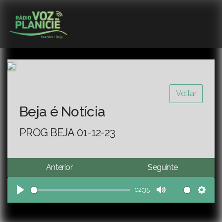
Voltar
Beja é Notícia
PROG BEJA 01-12-23
Anterior
Seguinte
02:35
Play
Mute
Sett