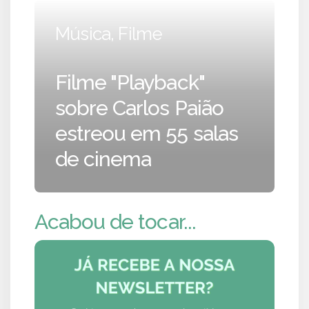
Música, Filme
Filme "Playback"
sobre Carlos Paião
estreou em 55 salas
de cinema
Acabou de tocar...