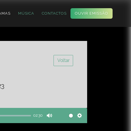
AMAS
MÚSICA
CONTACTOS
OUVIR EMISSÃO
Voltar
23
02:30
Mute
Settings