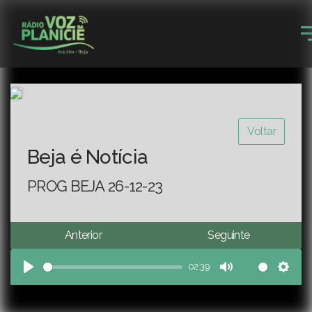
Voltar
Beja é Notícia
PROG BEJA 26-12-23
Anterior
Seguinte
02:39
Play
Mute
Sett