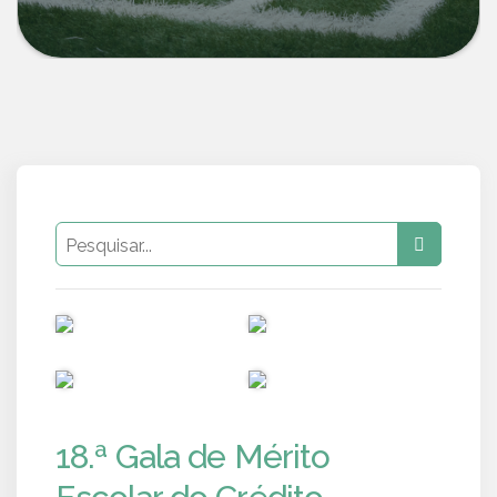
PUB
PUB
PUB
PUB
18.ª Gala de Mérito