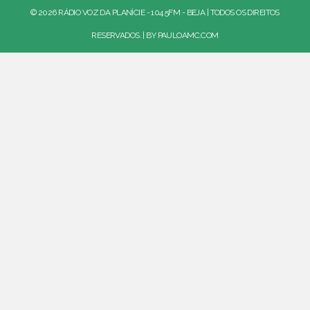
© 2026 RÁDIO VOZ DA PLANÍCIE - 104.5FM - BEJA | TODOS OS DIREITOS
RESERVADOS. | BY
PAULOAMC.COM