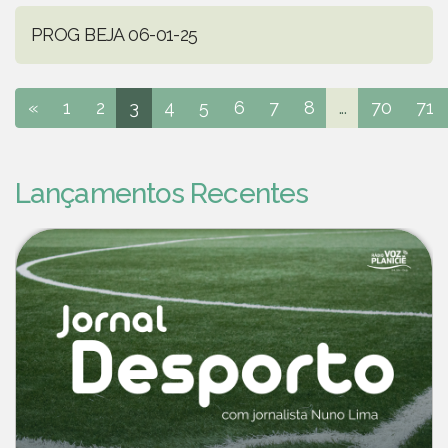
PROG BEJA 06-01-25
«
1
2
3
4
5
6
7
8
...
70
71
Lançamentos Recentes