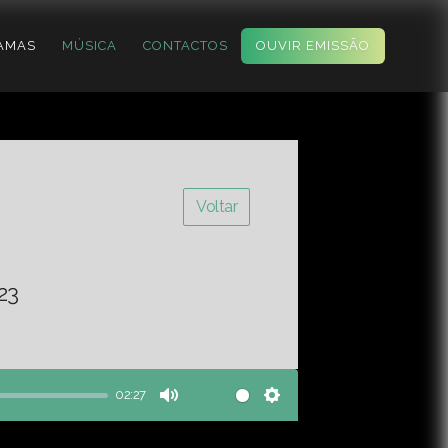
AMAS
MÚSICA
CONTACTOS
OUVIR EMISSÃO
Voltar
23
02:27
Mute
Settings