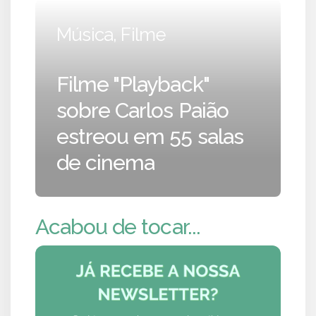
Música, Filme
Filme "Playback"
sobre Carlos Paião
estreou em 55 salas
de cinema
Acabou de tocar...