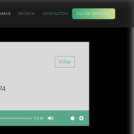
AMAS
MÚSICA
CONTACTOS
OUVIR EMISSÃO
Voltar
24
03:10
Mute
Settings