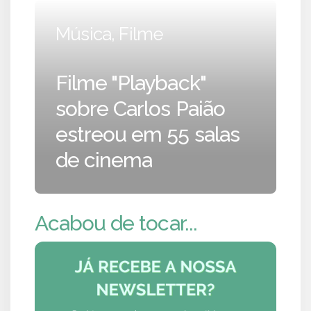
Música, Filme
Filme "Playback"
sobre Carlos Paião
estreou em 55 salas
de cinema
Acabou de tocar...