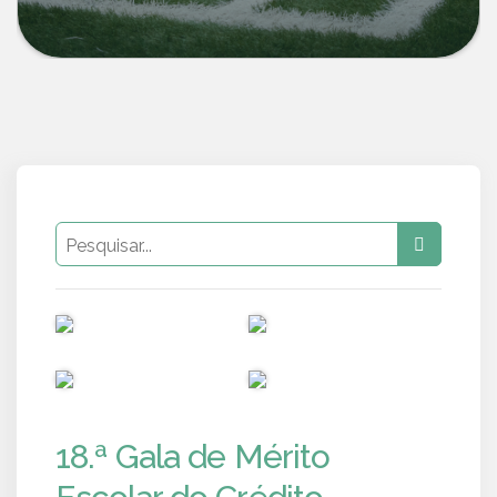
PUB
PUB
PUB
PUB
18.ª Gala de Mérito