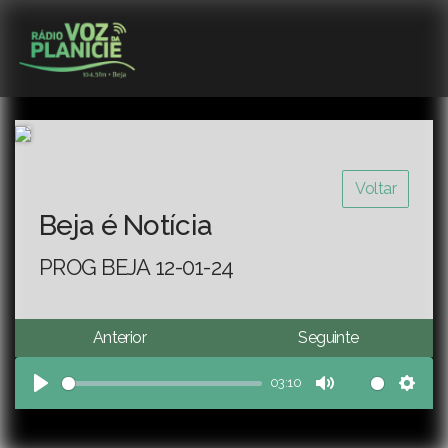
Voltar
Beja é Notícia
PROG BEJA 12-01-24
Anterior
Seguinte
03:10
Play
Mute
Sett