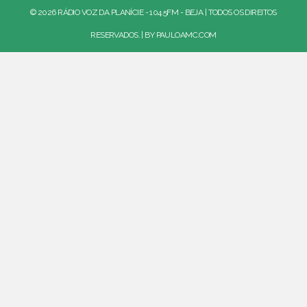
© 2026 RÁDIO VOZ DA PLANÍCIE - 104.5FM - BEJA | TODOS OS DIREITOS
RESERVADOS. | BY
PAULOAMC.COM