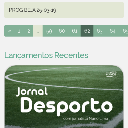
PROG BEJA 25-03-19
«
1
2
...
59
60
61
62
63
64
6
Lançamentos Recentes