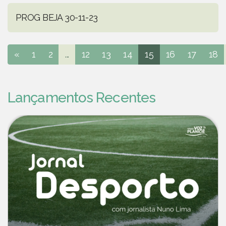
PROG BEJA 30-11-23
«
1
2
...
12
13
14
15
16
17
18
Lançamentos Recentes