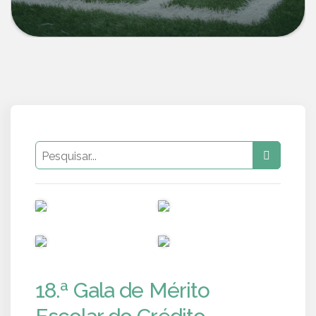
PUB
PUB
PUB
PUB
18.ª Gala de Mérito