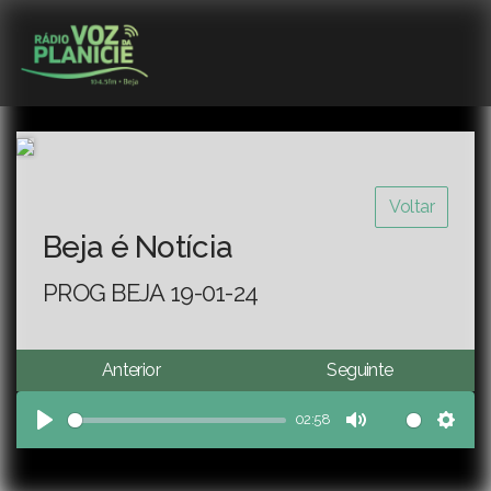
Voltar
Beja é Notícia
PROG BEJA 19-01-24
Anterior
Seguinte
02:58
Play
Mute
Sett