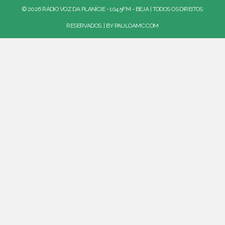
© 2026 RÁDIO VOZ DA PLANÍCIE - 104.5FM - BEJA | TODOS OS DIREITOS
RESERVADOS. | BY
PAULOAMC.COM